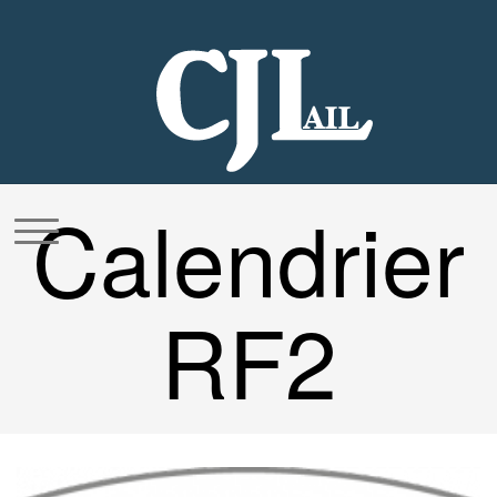
Aller
au
contenu
Calendrier
RF2