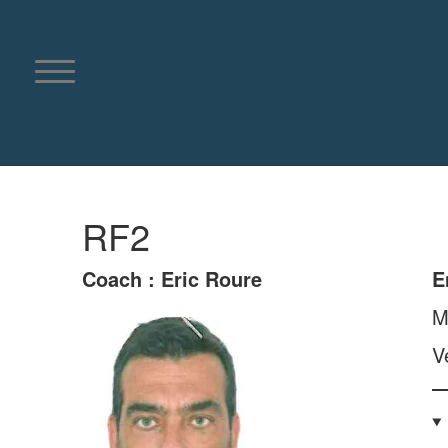
Aller
au
contenu
RF2
Coach : Eric Roure
E
M
V