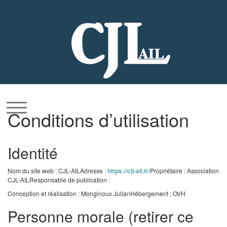
Aller
au
contenu
Conditions d’utilisation
Identité
Nom du site web : CJL-AIL
Adresse :
https://cjl-ail.fr/
Propriétaire : Association
CJL-AIL
Responsable de publication :
Conception et réalisation : Monginoux Julian
Hébergement : OVH
Personne morale (retirer ce