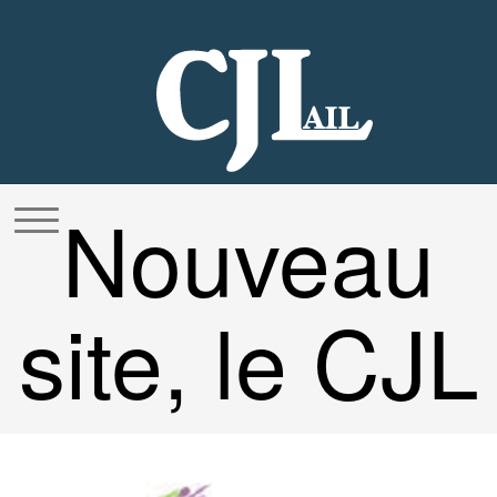
Aller
au
contenu
Nouveau
site, le CJL
innove !