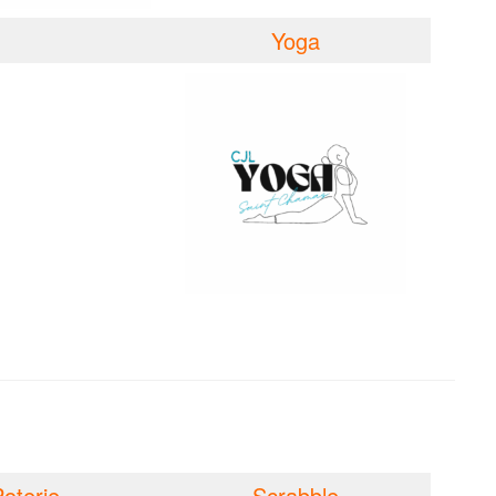
Yoga
oterie
Scrabble