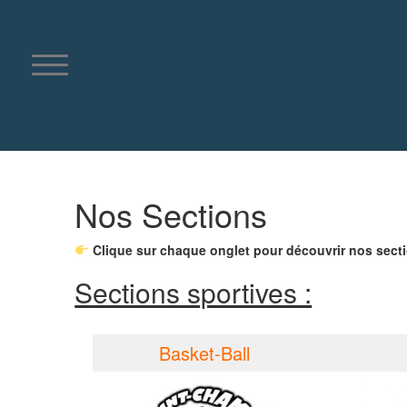
Aller
au
contenu
Nos Sections
Clique sur chaque onglet pour découvrir nos section
Sections sportives :
Basket-Ball