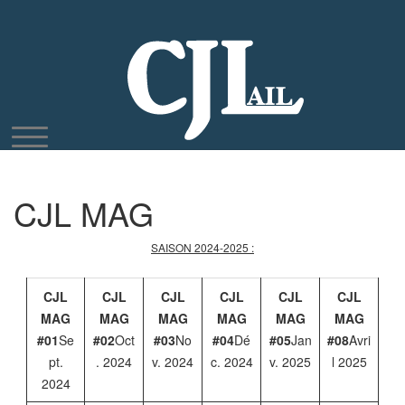
Aller
au
contenu
CJL MAG
SAISON 2024-2025 :
CJL
CJL
CJL
CJL
CJL
CJL
MAG
MAG
MAG
MAG
MAG
MAG
#01
Se
#02
Oct
#03
No
#04
Dé
#05
Jan
#08
Avri
pt.
. 2024
v. 2024
c. 2024
v. 2025
l 2025
2024