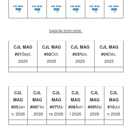
SAISON 2025-2026 :
CJL MAG
CJL MAG
CJL MAG
CJL MAG
#01
Sept.
#02
Oct.
#03
Nov.
#04
Déc.
2025
2025
2025
2025
CJL
CJL
CJL
CJL
CJL
CJL
MAG
MAG
MAG
MAG
MAG
MAG
#05
Jan
#06
Fév
#07
Ma
#08
Avri
#09
Mai
#10
Jui
v. 2026
. 2026
rs 2026
l 2026
2026
n 2026